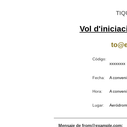
TIQ
Vol d'inicia
to@e
Código:
xxxxxxxx
Fecha:
A conveni
Hora:
A conveni
Lugar:
Aeródrom
Mensaje de from@example.com: