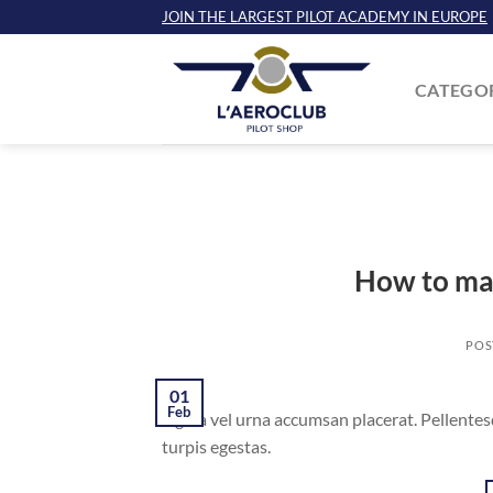
Saltar
JOIN THE LARGEST PILOT ACADEMY IN EUROPE
al
contenido
CATEGO
How to ma
POS
01
Feb
Ligula vel urna accumsan placerat. Pellente
turpis egestas.