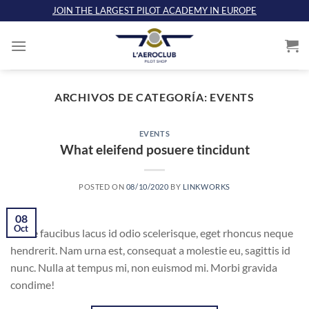
Saltar
JOIN THE LARGEST PILOT ACADEMY IN EUROPE
al
contenido
ARCHIVOS DE CATEGORÍA:
EVENTS
EVENTS
What eleifend posuere tincidunt
POSTED ON
08/10/2020
BY
LINKWORKS
08
Oct
Fusce faucibus lacus id odio scelerisque, eget rhoncus neque
hendrerit. Nam urna est, consequat a molestie eu, sagittis id
nunc. Nulla at tempus mi, non euismod mi. Morbi gravida
condime!