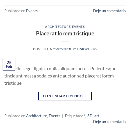
Publicado en
Events
Deje un comentario
ARCHITECTURE
,
EVENTS
Placerat lorem tristique
POSTED ON
25/02/2018
BY
LINKWORKS
25
Feb
Phasellus eget ligula a nulla aliquam luctus. Pellentesque
tincidunt massa sodales ante auctor, sed placerat lorem
tristique.
CONTINUAR LEYENDO
→
Publicado en
Architecture
,
Events
|
Etiquetado
\
,
3D
,
art
Deje un comentario