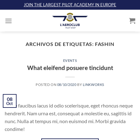
Saltar
JOIN THE LARGEST PILOT ACADEMY IN EUROPE
al
contenido
ARCHIVOS DE ETIQUETAS:
FASHIN
EVENTS
What eleifend posuere tincidunt
POSTED ON
08/10/2020
BY
LINKWORKS
08
Oct
Fusce faucibus lacus id odio scelerisque, eget rhoncus neque
hendrerit. Nam urna est, consequat a molestie eu, sagittis id
nunc. Nulla at tempus mi, non euismod mi. Morbi gravida
condime!