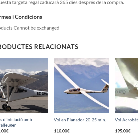
esta targeta regal caducarà 365 dies després de la compra.
rmes i Condicions
oducts Cannot be exchanged
RODUCTES RELACIONATS
Afegir a
Afegir a
la llista
la llista
de
de
desitjos
desitjos
s d’iniciació amb
Vol en Planador 20-25 min.
Vol Acrobàt
ralleuger
,00
€
110,00
€
195,00
€