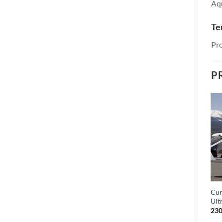
Aqu
Te
Pr
P
Afegir a
Afegir a
la llista
la llista
de
de
desitjos
desitjos
Vol d’iniciació amb
Cur
Vol a Avió 60 minuts
Ultralleuger
Ult
280,00
€
95,00
€
230