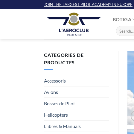
Skip
JOIN THE LARGEST PILOT ACADEMY IN EUROPE
to
content
BOTIGA
Cerca:
CATEGORIES DE
PRODUCTES
Accessoris
Avions
Bosses de Pilot
Helicopters
Llibres & Manuals