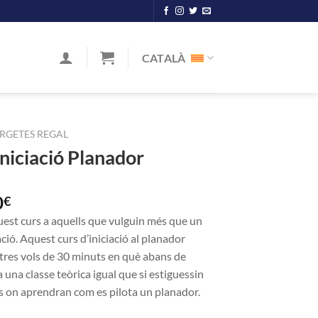
CATALÀ
RGETES REGAL
Iniciació Planador
0
€
est curs a aquells que vulguin més que un
iació. Aquest curs d’iniciació al planador
tres vols de 30 minuts en què abans de
ha una classe teòrica igual que si estiguessin
rs on aprendran com es pilota un planador.