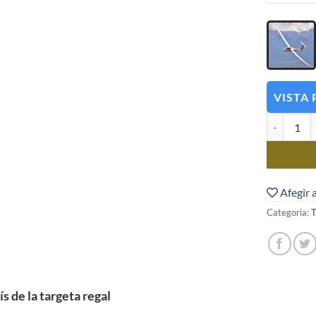
VISTA 
quantitat d
Afegir a
Categoria:
T
s de la targeta regal