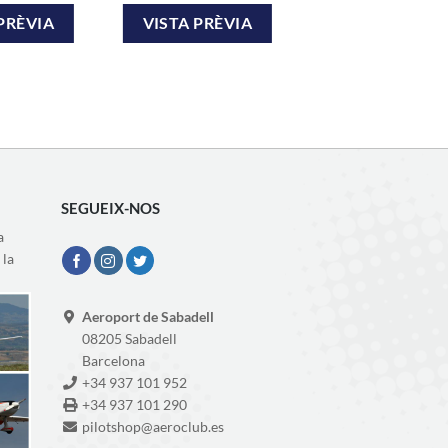
PRÈVIA
VISTA PRÈVIA
SEGUEIX-NOS
a
 la
Aeroport de Sabadell
08205 Sabadell
Barcelona
+34 937 101 952
+34 937 101 290
pilotshop@aeroclub.es