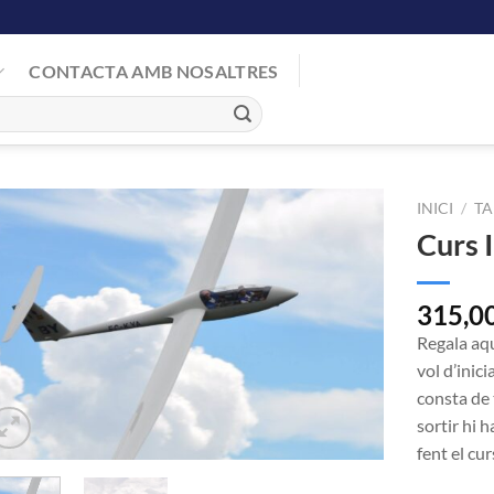
CONTACTA AMB NOSALTRES
INICI
/
TA
Curs 
Afegir
a la
315,0
llista de
Regala aqu
desitjos
vol d’inic
consta de 
sortir hi 
fent el cu