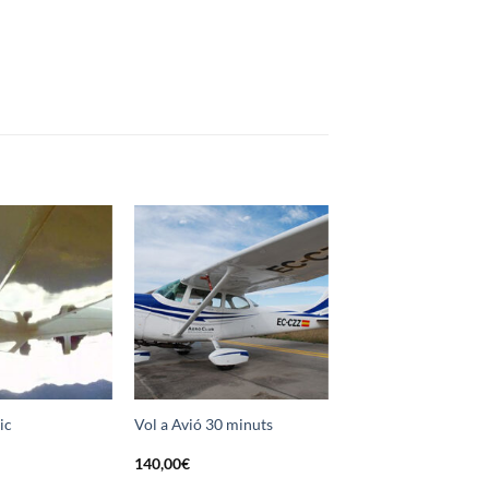
Afegir a
Afegir a
la llista
la llista
de
de
desitjos
desitjos
ic
Vol a Avió 30 minuts
140,00
€