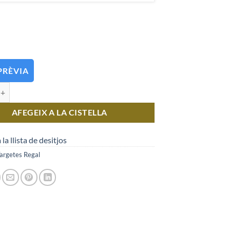
PRÈVIA
e Curs Iniciació Planador
AFEGEIX A LA CISTELLA
 la llista de desitjos
argetes Regal