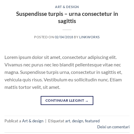
ART & DESIGN
Suspendisse turpis – urna consectetur in
sagittis
POSTED ON
02/04/2018
BY
LINKWORKS
Lorem ipsum dolor sit amet, consectetur adipiscing elit.
Vivamus nec purus nec leo blandit pellentesque vitae nec
magna. Suspendisse turpis urna, consectetur in sagittis et,
vehicula quis risus. Vestibulum eu sollicitudin nunc. Etiam
mattis tortor velit, sit amet.
CONTINUAR LLEGINT
→
Publicat a
Art & design
|
Etiquetat
art
,
design
,
featured
Deixi un comentari