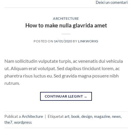
Deixi un comentari
ARCHITECTURE
How to make nulla glavrida amet
POSTED ON
14/01/2020
BY
LINKWORKS
Nam sollicitudin vulputate turpis, ac venenatis dui vehicula
ut. Aliquam erat volutpat. Sed dapibus tincidunt lorem, ac
pharetra risus luctus eu. Sed gravida magna posuere nibh
rutrum.
CONTINUAR LLEGINT
→
Publicat a
Architecture
|
Etiquetat
art
,
book
,
design
,
magazine
,
news
,
the7
,
wordpress