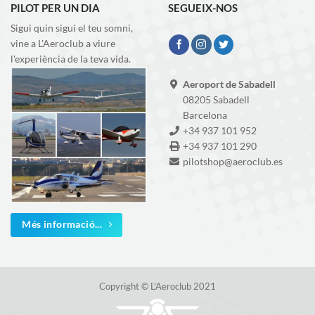
PILOT PER UN DIA
SEGUEIX-NOS
Sigui quin sigui el teu somni,
vine a L'Aeroclub a viure
l'experiència de la teva vida.
Aeroport de Sabadell
08205 Sabadell
Barcelona
+34 937 101 952
+34 937 101 290
pilotshop@aeroclub.es
Més informació...
Copyright © L'Aeroclub 2021