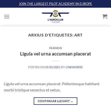
Skip
JOIN THE LARGEST PILOT ACADEMY IN EUROPE
to
content
ARXIUS D'ETIQUETES:
ART
FASHION
Ligula vel urna accumsan placerat
POSTED ON
01/01/2021
BY
LINKWORKS
Ligula vel urna accumsan placerat. Pellentesque habitant
morbi tristique senectus et netus.
CONTINUAR LLEGINT
→