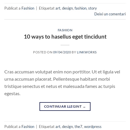
Publicat a
Fashion
|
Etiquetat
art
,
design
,
fashion
,
story
Deixi un comentari
FASHION
10 ways to hasellus eget tincidunt
POSTED ON
09/04/2020
BY
LINKWORKS
Cras accumsan volutpat enim non porttitor. Ut et ligula vel
urna accumsan placerat. Pellentesque habitant morbi
tristique senectus et netus et malesuada fames ac turpis
egestas.
CONTINUAR LLEGINT
→
Publicat a
Fashion
|
Etiquetat
art
,
design
,
the7
,
wordpress